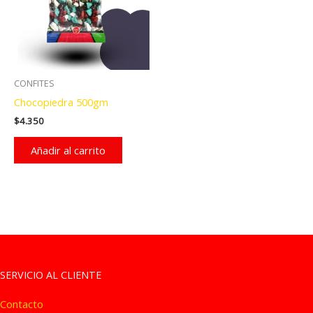
CONFITES
Chocopiedra 500gm
$
4.350
Añadir al carrito
SERVICIO AL CLIENTE
Contacto