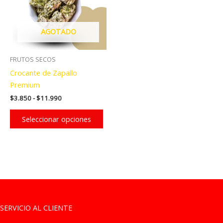
AGOTADO
FRUTOS SECOS
Crocante de Zapallo
Premium
Rango
$
3.850
-
$
11.990
de
Este
precios:
Seleccionar opciones
producto
desde
$3.850
tiene
hasta
múltiples
$11.990
variantes.
Las
opciones
se
pueden
SERVICIO AL CLIENTE
elegir