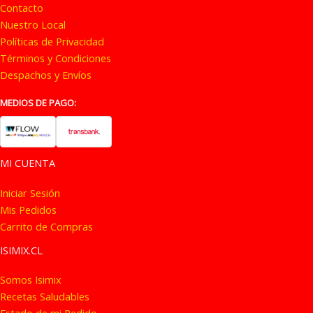
Contacto
en
Nuestro Local
la
Políticas de Privacidad
página
Términos y Condiciones
de
Despachos y Envíos
producto
MEDIOS DE PAGO:
MI CUENTA
Iniciar Sesión
Mis Pedidos
Carrito de Compras
ISIMIX.CL
Somos Isimix
Recetas Saludables
Estado de mi Pedido