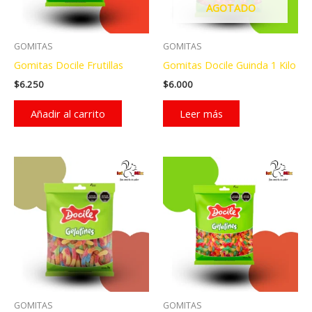
AGOTADO
GOMITAS
GOMITAS
Gomitas Docile Frutillas
Gomitas Docile Guinda 1 Kilo
$
6.250
$
6.000
Añadir al carrito
Leer más
GOMITAS
GOMITAS