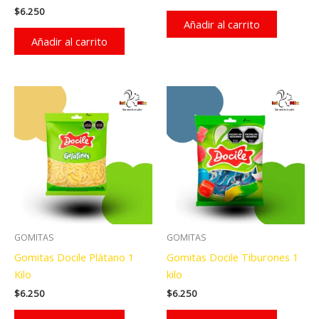
$
6.250
Añadir al carrito
Añadir al carrito
GOMITAS
GOMITAS
Gomitas Docile Plátano 1
Gomitas Docile Tiburones 1
Kilo
kilo
$
6.250
$
6.250