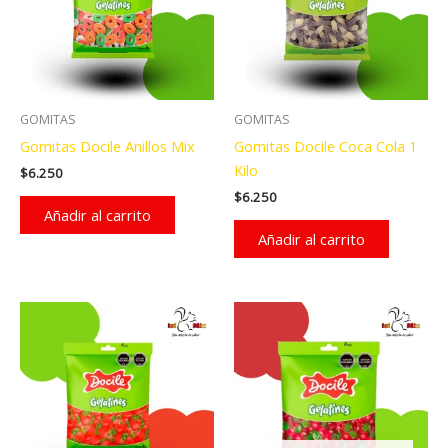
GOMITAS
GOMITAS
Gomitas Docile Anillos Mix
Gomitas Docile Coca Cola 1
Kilo
$
6.250
$
6.250
Añadir al carrito
Añadir al carrito