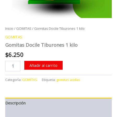
Inicio
/
GOMITAS
/ Gomitas Docile Tiburones 1 kilo
GOMITAS
Gomitas Docile Tiburones 1 kilo
$
6.250
Gomitas
Añadir al carrito
Docile
Tiburones
1
Categoría:
GOMITAS
Etiqueta:
gomitas acidas
kilo
cantidad
Descripción
Valoraciones (0)