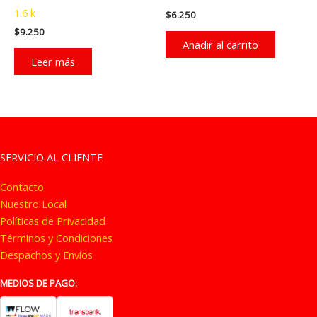
1.6 k
$
6.250
$
9.250
Añadir al carrito
Leer más
SERVICIO AL CLIENTE
Contacto
Nuestro Local
Políticas de Privacidad
Términos y Condiciones
Despachos y Envíos
MEDIOS DE PAGO: