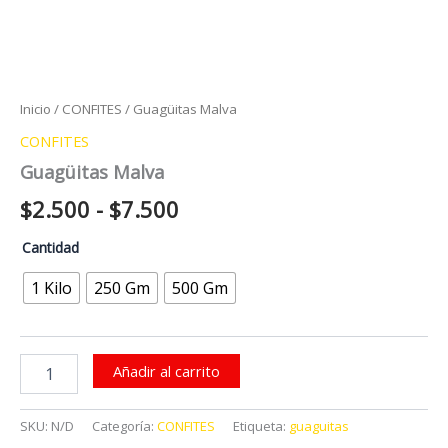
Inicio
/
CONFITES
/ Guagüitas Malva
CONFITES
Guagüitas Malva
Rango
$
2.500
-
$
7.500
de
Cantidad
precios:
1 Kilo
250 Gm
500 Gm
desde
$2.500
Guagüitas
Añadir al carrito
Malva
hasta
cantidad
$7.500
SKU:
N/D
Categoría:
CONFITES
Etiqueta:
guaguitas