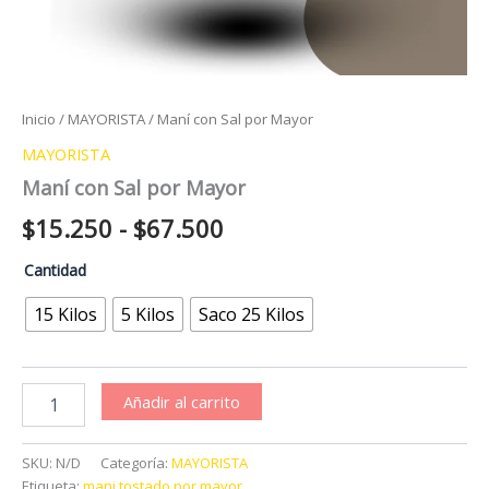
Inicio
/
MAYORISTA
/ Maní con Sal por Mayor
MAYORISTA
Maní con Sal por Mayor
Rango
$
15.250
-
$
67.500
de
Cantidad
precios:
15 Kilos
5 Kilos
Saco 25 Kilos
desde
$15.250
Maní
Añadir al carrito
con
hasta
Sal
por
$67.500
SKU:
N/D
Categoría:
MAYORISTA
Mayor
Etiqueta:
mani tostado por mayor