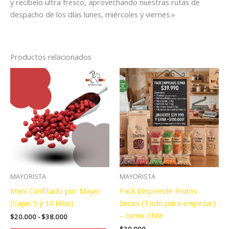
y recíbelo ultra fresco, aprovechando nuestras rutas de
despacho de los días lunes, miércoles y viernes.»
Productos relacionados
MAYORISTA
MAYORISTA
Maní Confitado por Mayor
Pack Emprende Frutos
(Cajas 5 y 10 Kilos)
Secos (Todo para empezar)
– Isimix Chile
Rango
$
20.000
-
$
38.000
de
$
39.990