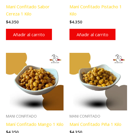
Maní Confitado Sabor
Maní Confitado Pistacho 1
Cereza 1 Kilo
Kilo
$
4.350
$
4.350
Añadir al carrito
Añadir al carrito
MANI CONFITADO
MANI CONFITADO
Maní Confitado Mango 1 Kilo
Maní Confitado Piña 1 Kilo
$
4.350
$
4.350