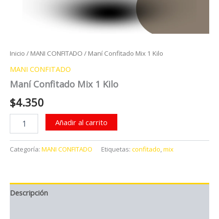
Inicio
/
MANI CONFITADO
/ Maní Confitado Mix 1 Kilo
MANI CONFITADO
Maní Confitado Mix 1 Kilo
$
4.350
Maní
Añadir al carrito
Confitado
Mix
1
Categoría:
MANI CONFITADO
Etiquetas:
confitado
,
mix
Kilo
cantidad
Descripción
Valoraciones (0)