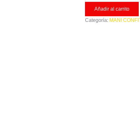
Sabor
Añadir al carrito
Menta
1
Categoría:
MANI CONF
Kilo
cantidad