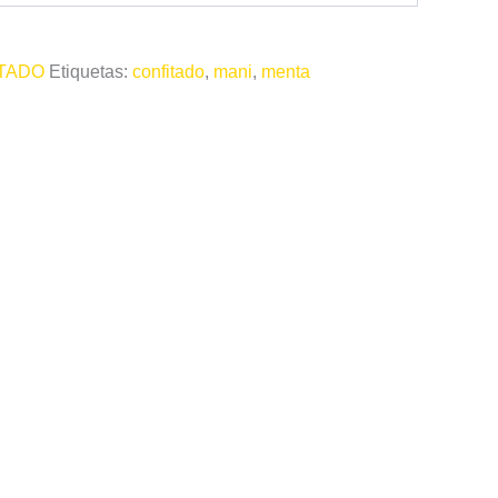
ITADO
Etiquetas:
confitado
,
mani
,
menta