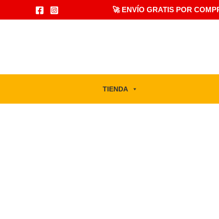
Ir
🚀 ENVÍO GRATIS POR CO
al
contenido
TIENDA