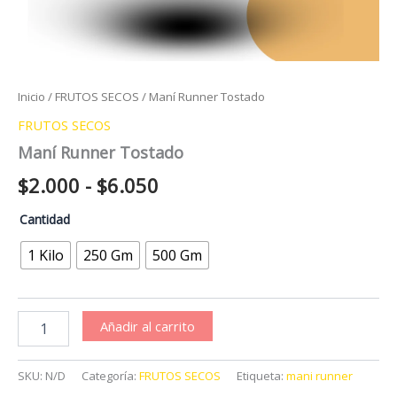
Inicio
/
FRUTOS SECOS
/ Maní Runner Tostado
FRUTOS SECOS
Maní Runner Tostado
Rango
$
2.000
-
$
6.050
de
Cantidad
precios:
1 Kilo
250 Gm
500 Gm
desde
$2.000
Maní
Añadir al carrito
Runner
hasta
Tostado
cantidad
$6.050
SKU:
N/D
Categoría:
FRUTOS SECOS
Etiqueta:
mani runner