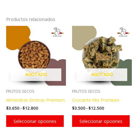
Productos relacionados
AGOTADO
AGOTADO
FRUTOS SECOS
FRUTOS SECOS
Almendras Enteras Premium
Crocante Mix Premium
Rango
Rango
$
3.650
-
$
12.800
$
3.500
-
$
12.500
de
de
Este
Est
precios:
precios:
Seleccionar opciones
Seleccionar opciones
producto
pro
desde
desde
$3.650
$3.500
tiene
tien
hasta
hasta