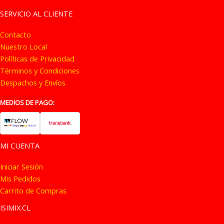
opciones
se
SERVICIO AL CLIENTE
se
pue
Contacto
pueden
eleg
Nuestro Local
elegir
en
Políticas de Privacidad
en
la
Términos y Condiciones
la
pág
Despachos y Envíos
página
de
de
pro
MEDIOS DE PAGO:
producto
MI CUENTA
Iniciar Sesión
Mis Pedidos
Carrito de Compras
ISIMIX.CL