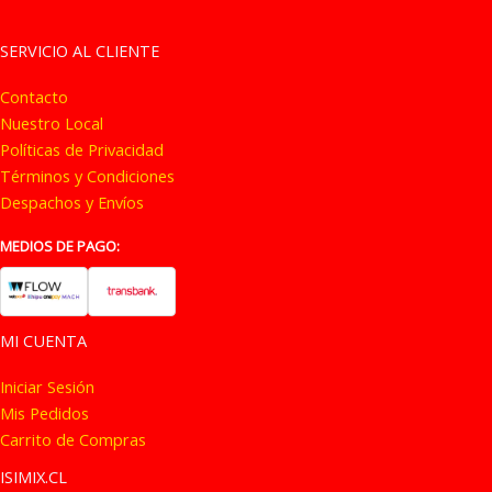
Las
Las
opciones
opc
SERVICIO AL CLIENTE
se
se
Contacto
pueden
pue
Nuestro Local
elegir
eleg
Políticas de Privacidad
en
en
Términos y Condiciones
la
la
Despachos y Envíos
página
pág
de
de
MEDIOS DE PAGO:
producto
pro
MI CUENTA
Iniciar Sesión
Mis Pedidos
Carrito de Compras
ISIMIX.CL