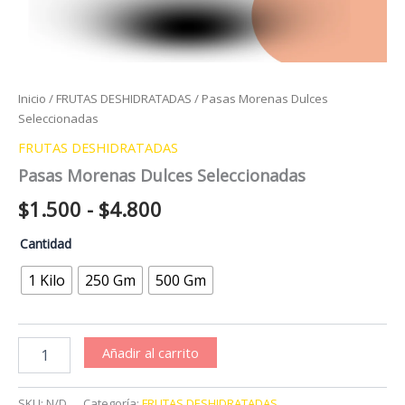
Inicio
/
FRUTAS DESHIDRATADAS
/ Pasas Morenas Dulces
Seleccionadas
FRUTAS DESHIDRATADAS
Pasas Morenas Dulces Seleccionadas
Rango
$
1.500
-
$
4.800
de
Cantidad
precios:
1 Kilo
250 Gm
500 Gm
desde
$1.500
Pasas
Añadir al carrito
Morenas
hasta
Dulces
Seleccionadas
$4.800
SKU:
N/D
Categoría:
FRUTAS DESHIDRATADAS