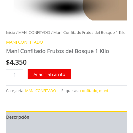
Inicio
/
MANI CONFITADO
/ Maní Confitado Frutos del Bosque 1 Kilo
MANI CONFITADO
Maní Confitado Frutos del Bosque 1 Kilo
$
4.350
Maní
Añadir al carrito
Confitado
Frutos
del
Categoría:
MANI CONFITADO
Etiquetas:
confitado
,
mani
Bosque
1
Kilo
cantidad
Descripción
Valoraciones (0)