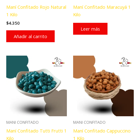
Maní Confitado Rojo Natural
Maní Confitado Maracuyá 1
1 Kilo
Kilo
$
4.350
Leer más
Añadir al carrito
MANI CONFITADO
MANI CONFITADO
Maní Confitado Tutti Frutti 1
Maní Confitado Cappuccino
Kilo
1 Kilo