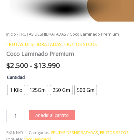
Inicio
/
FRUTAS DESHIDRATADAS
/ Coco Laminado Premium
FRUTAS DESHIDRATADAS
,
FRUTOS SECOS
Coco Laminado Premium
Rango
$
2.500
-
$
13.990
de
Cantidad
precios:
1 Kilo
125Gm
250 Gm
500 Gm
desde
$2.500
Coco
Añadir al carrito
Laminado
hasta
Premium
cantidad
$13.990
SKU:
N/D
Categorías:
FRUTAS DESHIDRATADAS
,
FRUTOS SECOS
Etiqueta:
coco laminado