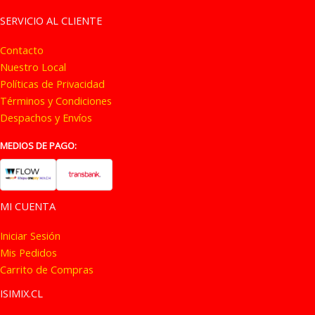
opciones
opc
SERVICIO AL CLIENTE
se
se
Contacto
pueden
pue
Nuestro Local
elegir
eleg
Políticas de Privacidad
en
en
Términos y Condiciones
la
la
Despachos y Envíos
página
pág
de
de
MEDIOS DE PAGO:
producto
pro
MI CUENTA
Iniciar Sesión
Mis Pedidos
Carrito de Compras
ISIMIX.CL