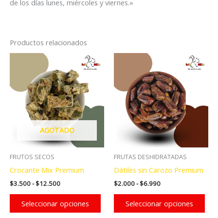
de los días lunes, miércoles y viernes.»
Productos relacionados
AGOTADO
FRUTOS SECOS
FRUTAS DESHIDRATADAS
Crocante Mix Premium
Dátiles sin Carozo Premium
Rango
Rango
$
3.500
-
$
12.500
$
2.000
-
$
6.990
de
de
Este
Est
precios:
precios:
Seleccionar opciones
Seleccionar opciones
producto
pro
desde
desde
$3.500
$2.000